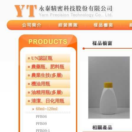
UN認証瓶
品牌故事
經營團隊
樣品櫥窗
線上
農藥瓶、肥料瓶
農業生技(多層)
機油用瓶
油精用瓶(多層)
清潔、日化用瓶
60ml~120ml
PFB06
PFB09
PFB09-1