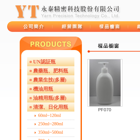
UN認証瓶
品牌故事
經營團隊
樣品櫥窗
線上
農藥瓶、肥料瓶
農業生技(多層)
機油用瓶
油精用瓶(多層)
清潔、日化用瓶
PF070
60ml~120ml
250ml~280ml
350ml~500ml