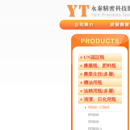
UN認証瓶
品牌故事
經營團隊
農藥瓶、肥料瓶
農業生技(多層)
機油用瓶
油精用瓶(多層)
清潔、日化用瓶
60ml~120ml
PFB06
PFB09
PFB09-1