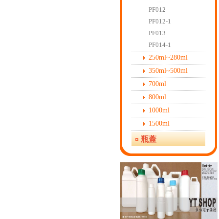
PF012
PF012-1
PF013
PF014-1
250ml~280ml
350ml~500ml
700ml
800ml
1000ml
1500ml
瓶蓋