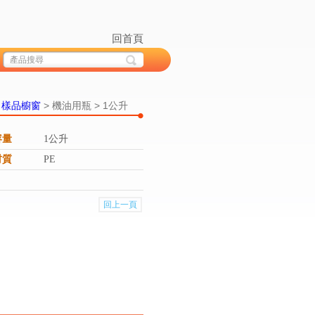
回首頁
>
樣品櫥窗
> 機油用瓶 > 1公升
容量
1公升
材質
PE
回上一頁