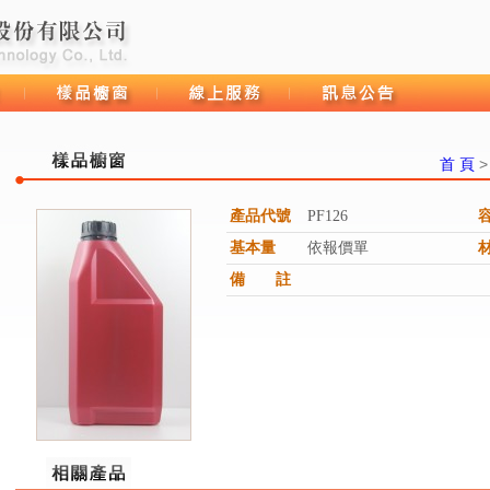
首 頁
產品代號
PF126
樣品櫥窗
線上服務
訊息公告
基本量
依報價單
備 註