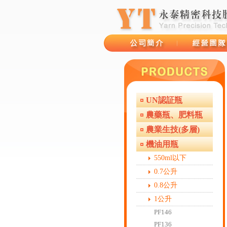
UN認証瓶
品牌故事
經營團隊
農藥瓶、肥料瓶
農業生技(多層)
機油用瓶
550ml以下
0.7公升
0.8公升
1公升
PF146
PF136