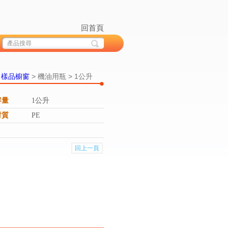
回首頁
>
樣品櫥窗
> 機油用瓶 > 1公升
容量
1公升
材質
PE
回上一頁