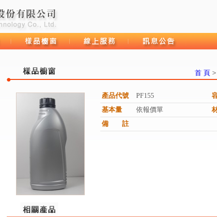
首 頁
產品代號
PF155
樣品櫥窗
線上服務
訊息公告
基本量
依報價單
備 註