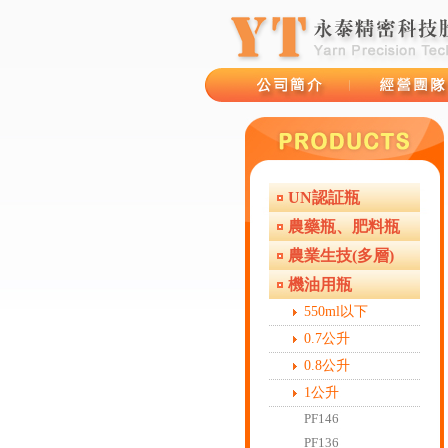
UN認証瓶
品牌故事
經營團隊
農藥瓶、肥料瓶
農業生技(多層)
機油用瓶
550ml以下
0.7公升
0.8公升
1公升
PF146
PF136